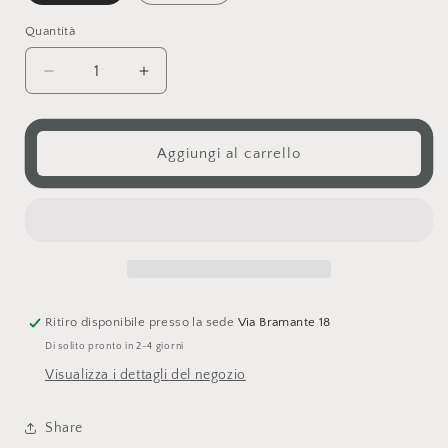
Quantità
Diminuisci
Aumenta
quantità
quantità
per
per
Cornice
Cornice
Aggiungi al carrello
foto
foto
legno
legno
Ritiro disponibile presso la sede
Via Bramante 18
Di solito pronto in 2-4 giorni
Visualizza i dettagli del negozio
Share