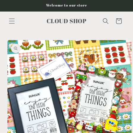
Vai
Welcome to our store
direttamente
ai contenuti
CLOUD SHOP
Carrello
Passa alle
informazioni
sul
prodotto