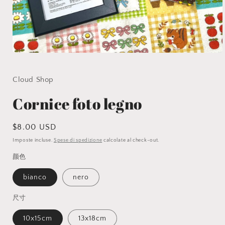
Apri
contenuti
multimediali
1
Cloud Shop
in
finestra
Cornice foto legno
modale
Prezzo
$8.00 USD
di
Imposte incluse.
Spese di spedizione
calcolate al check-out.
listino
颜色
bianco
nero
尺寸
10x15cm
13x18cm