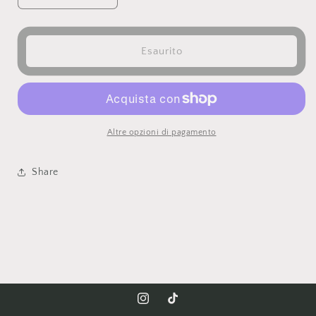
quantità
quantità
per
per
Maialini
Maialini
Esaurito
charms
charms
Altre opzioni di pagamento
Share
Instagram
TikTok