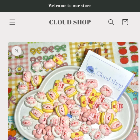
Vai
Welcome to our store
direttamente
ai contenuti
CLOUD SHOP
Carrello
Passa alle
informazioni
sul
prodotto