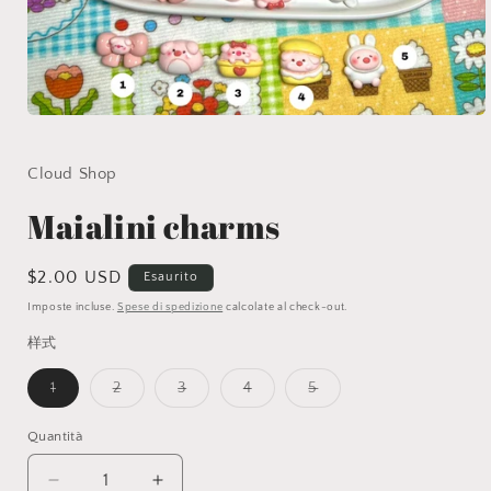
Apri
contenuti
multimediali
1
Cloud Shop
in
finestra
Maialini charms
modale
Prezzo
$2.00 USD
Esaurito
di
Imposte incluse.
Spese di spedizione
calcolate al check-out.
listino
样式
Variante
Variante
Variante
Variante
Variante
1
2
3
4
5
esaurita
esaurita
esaurita
esaurita
esaurita
o
o
o
o
o
non
non
non
non
non
Quantità
disponibile
disponibile
disponibile
disponibile
disponibile
Diminuisci
Aumenta