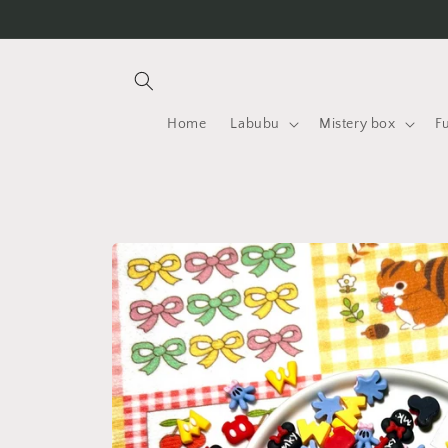
Vai
direttamente
ai contenuti
Home
Labubu
Mistery box
F
Passa alle
informazioni
sul
prodotto