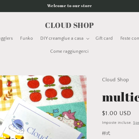
Welcome to our store
CLOUD SHOP
ugglers
Funko
DIY creamglue a casa
Gift card
Feste com
Come raggiungerci
Cloud Shop
multi
Prezzo
$1.00 USD
di
Imposte incluse.
Spe
listino
样式