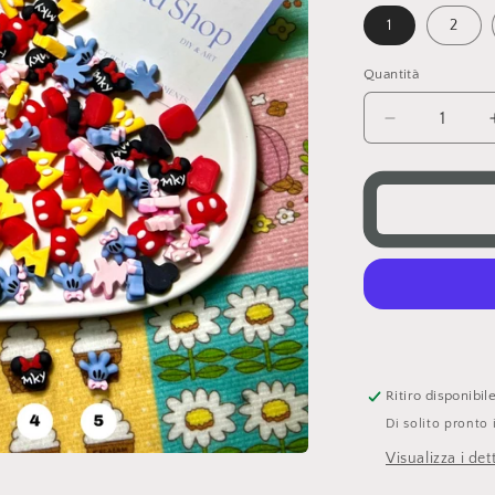
1
2
Quantità
Diminuisci
quantità
per
multicolor
charms
Ritiro disponibi
Di solito pronto 
Visualizza i det