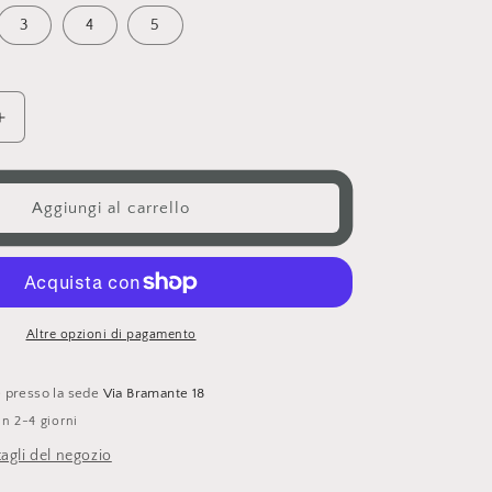
o
3
4
g
5
r
a
Aumenta
f
quantità
i
per
multicolor
c
Aggiungi al carrello
charms
a
Altre opzioni di pagamento
le presso la sede
Via Bramante 18
in 2-4 giorni
tagli del negozio