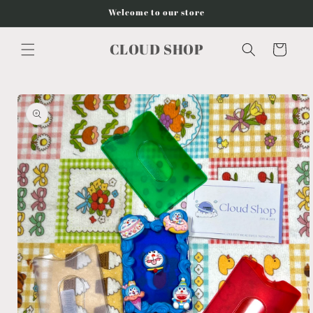
Vai
Welcome to our store
direttamente
ai contenuti
CLOUD SHOP
Carrello
Passa alle
informazioni
sul
prodotto