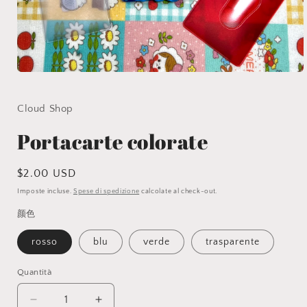
Apri
contenuti
multimediali
1
Cloud Shop
in
finestra
Portacarte colorate
modale
Prezzo
$2.00 USD
di
Imposte incluse.
Spese di spedizione
calcolate al check-out.
listino
颜色
rosso
blu
verde
trasparente
Quantità
Diminuisci
Aumenta