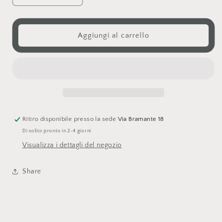
quantità
quantità
per
per
Portacarte
Portacarte
Aggiungi al carrello
colorate
colorate
Ritiro disponibile presso la sede
Via Bramante 18
Di solito pronto in 2-4 giorni
Visualizza i dettagli del negozio
Share