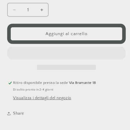
Diminuisci
Aumenta
quantità
quantità
per
per
Cuori
Cuori
Aggiungi al carrello
Ritiro disponibile presso la sede
Via Bramante 18
Di solito pronto in 2-4 giorni
Visualizza i dettagli del negozio
Share