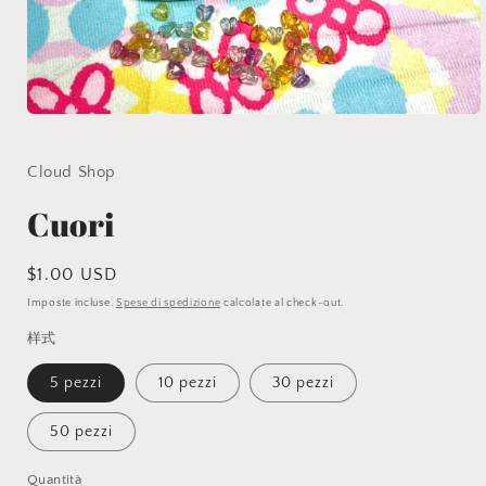
Apri
contenuti
multimediali
1
Cloud Shop
in
finestra
Cuori
modale
Prezzo
$1.00 USD
di
Imposte incluse.
Spese di spedizione
calcolate al check-out.
listino
样式
5 pezzi
10 pezzi
30 pezzi
50 pezzi
Quantità