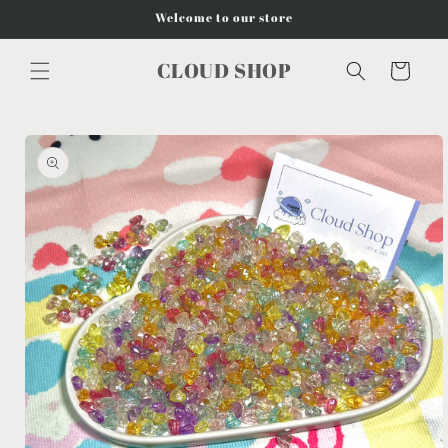
Vai
Welcome to our store
direttamente
ai contenuti
CLOUD SHOP
Carrello
Passa alle
informazioni
sul
prodotto