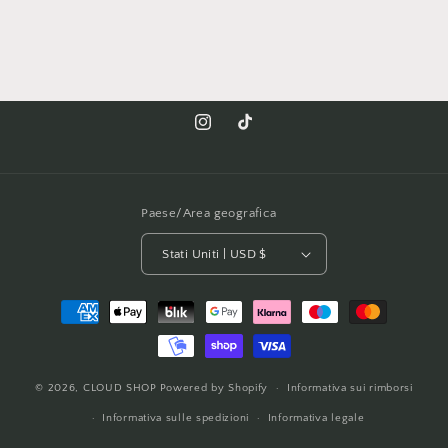
Instagram
TikTok
Paese/Area geografica
Stati Uniti | USD $
Metodi
di
pagamento
© 2026,
CLOUD SHOP
Powered by Shopify
Informativa sui rimborsi
Informativa sulle spedizioni
Informativa legale