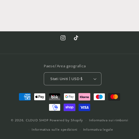
Instagram
TikTok
Paese/Area geografica
Stati Uniti | USD $
Metodi
di
pagamento
© 2026,
CLOUD SHOP
Powered by Shopify
Informativa sui rimborsi
Informativa sulle spedizioni
Informativa legale