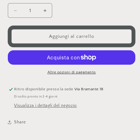
disponibile
disponibile
Diminuisci
Aumenta
quantità
quantità
per
per
Dolci
Dolci
Aggiungi al carrello
charms
charms
Altre opzioni di pagamento
Ritiro disponibile presso la sede
Via Bramante 18
Di solito pronto in 2-4 giorni
Visualizza i dettagli del negozio
Share