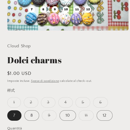
Apri
contenuti
multimediali
1
Cloud Shop
in
finestra
Dolci charms
modale
Prezzo
$1.00 USD
di
Imposte incluse.
Spese di spedizione
calcolate al check-out.
listino
样式
Variante
Variante
Variante
Variante
Variante
Variante
1
2
3
4
5
6
esaurita
esaurita
esaurita
esaurita
esaurita
esaurita
o
o
o
o
o
o
non
non
non
non
non
non
Variante
Variante
7
8
9
10
11
12
disponibile
disponibile
disponibile
disponibile
disponibile
disponibile
esaurita
esaurita
o
o
non
non
Quantità