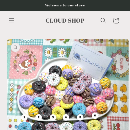
Vai
Welcome to our store
direttamente
ai contenuti
CLOUD SHOP
Carrello
Passa alle
informazioni
sul
prodotto