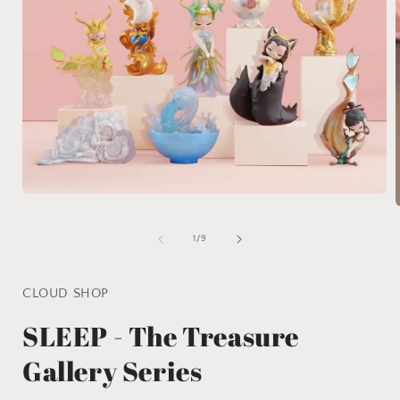
Apri
A
contenuti
c
multimediali
m
1
su
1
/
9
in
i
finestra
f
modale
CLOUD SHOP
SLEEP - The Treasure
Gallery Series