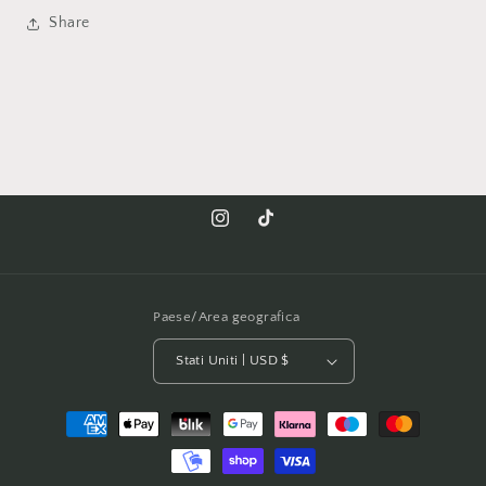
Share
Instagram
TikTok
Paese/Area geografica
Stati Uniti | USD $
Metodi
di
pagamento