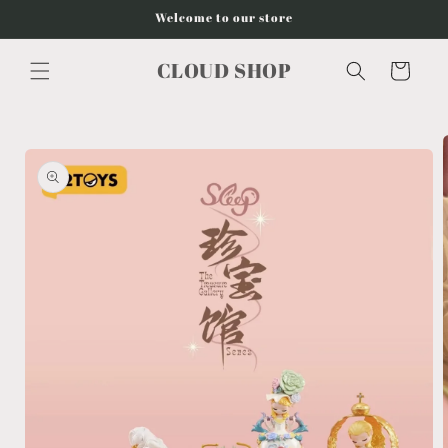
Vai
Welcome to our store
direttamente
ai contenuti
CLOUD SHOP
Carrello
Passa alle
informazioni
sul
prodotto