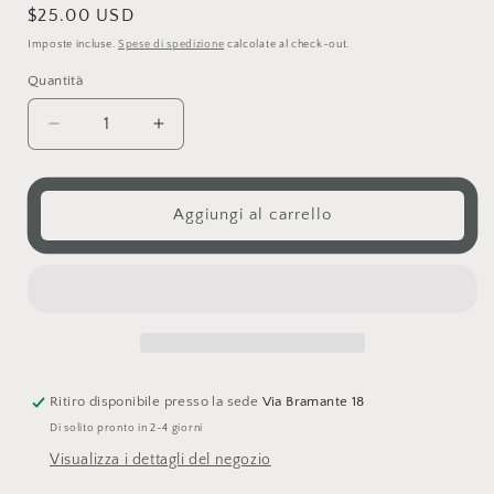
Prezzo
$25.00 USD
di
Imposte incluse.
Spese di spedizione
calcolate al check-out.
listino
Quantità
Diminuisci
Aumenta
quantità
quantità
per
per
SLEEP
SLEEP
Aggiungi al carrello
-
-
The
The
Treasure
Treasure
Gallery
Gallery
Series
Series
Ritiro disponibile presso la sede
Via Bramante 18
Di solito pronto in 2-4 giorni
Visualizza i dettagli del negozio