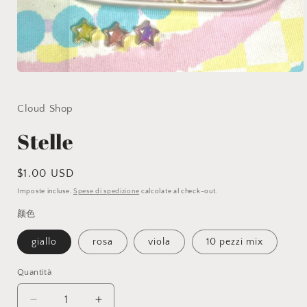
Apri
contenuti
multimediali
1
Cloud Shop
in
finestra
Stelle
modale
Prezzo
$1.00 USD
di
Imposte incluse.
Spese di spedizione
calcolate al check-out.
listino
颜色
giallo
rosa
viola
10 pezzi mix
Quantità
Diminuisci
Aumenta