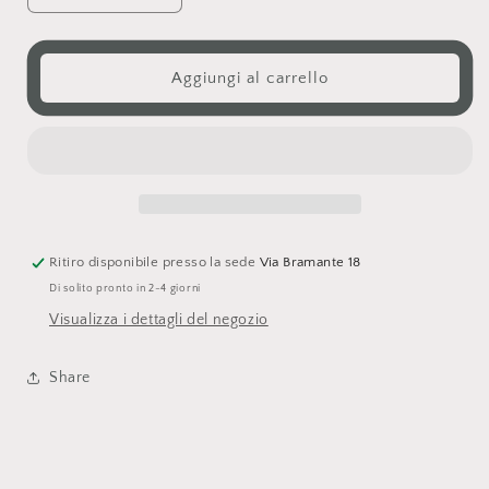
quantità
quantità
per
per
Stelle
Stelle
Aggiungi al carrello
Ritiro disponibile presso la sede
Via Bramante 18
Di solito pronto in 2-4 giorni
Visualizza i dettagli del negozio
Share