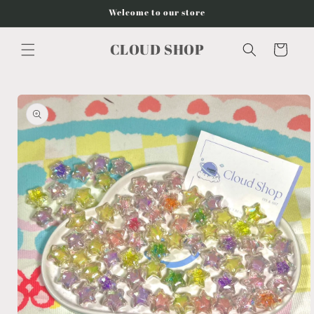
Vai
Welcome to our store
direttamente
ai contenuti
CLOUD SHOP
Carrello
Passa alle
informazioni
sul
prodotto