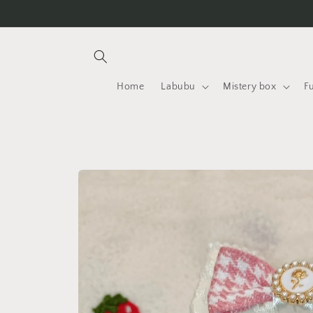
Vai
direttamente
ai contenuti
Home
Labubu
Mistery box
F
Passa alle
informazioni
sul
prodotto