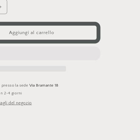
o
g
Aumenta
quantità
r
per
a
Vestito
Aggiungi al carrello
Labubu
f
i
c
a
le presso la sede
Via Bramante 18
in 2-4 giorni
tagli del negozio