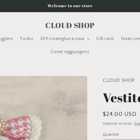
Welcome to our store
CLOUD SHOP
ugglers
Funko
DIY creamglue a casa
Gift card
Feste com
Come raggiungerci
CLOUD SHOP
Vesti
Prezzo
$24.00 USD
di
Imposte incluse.
Spe
listino
Quantità