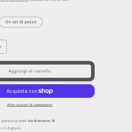
o
g
r
Un set (6 pezzi)
a
f
i
Aumenta
c
quantità
per
a
Wacky
Aggiungi al carrello
Mart
squishy
-
Labubu
Altre opzioni di pagamento
le presso la sede
Via Bramante 18
in 2-4 giorni