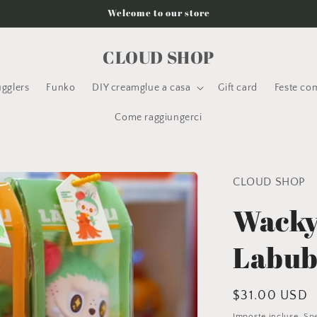
Welcome to our store
CLOUD SHOP
ugglers
Funko
DIY creamglue a casa
Gift card
Feste com
Come raggiungerci
CLOUD SHOP
Wacky
Labu
Prezzo
$31.00 USD
di
Imposte incluse.
Spe