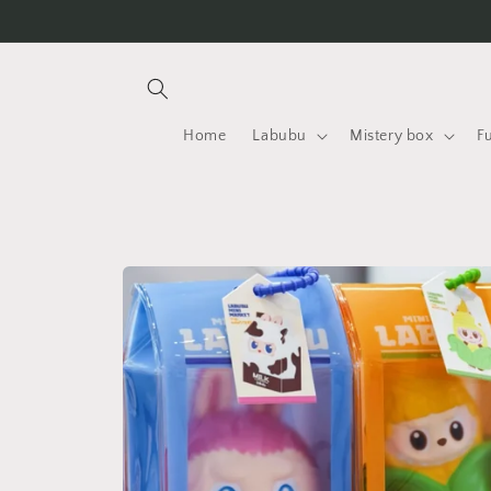
Vai
direttamente
ai contenuti
Home
Labubu
Mistery box
F
Passa alle
informazioni
sul
prodotto